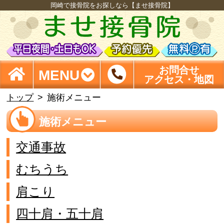
岡崎で接骨院をお探しなら【ませ接骨院】
お問合せ
MENU
アクセス・地図
トップ
施術メニュー
施術メニュー
交通事故
むちうち
肩こり
四十肩・五十肩