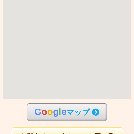
G
o
o
g
l
e
マップ